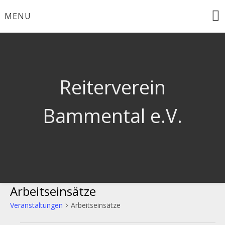
Skip
MENU
to
content
Reiterverein
Bammental e.V.
Arbeitseinsätze
Veranstaltungen
Arbeitseinsätze