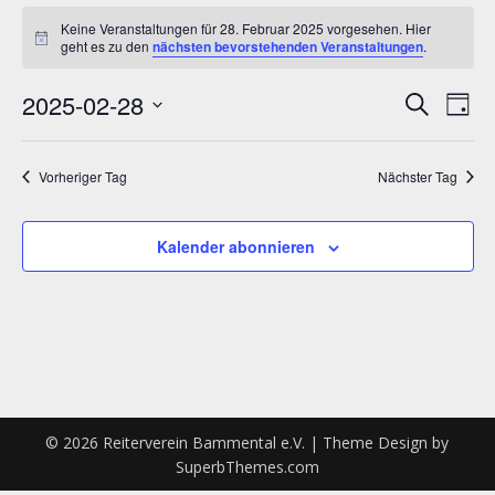
Veranstaltungen
Keine Veranstaltungen für 28. Februar 2025 vorgesehen. Hier
for
Hinweis
geht es zu den
nächsten bevorstehenden Veranstaltungen
.
28.
2025-02-28
Verans
Ver
Suche
Tag
Februar
Ans
Datum
Suche
wählen.
2025
Nav
Vorheriger Tag
Nächster Tag
und
Ansich
Kalender abonnieren
Naviga
© 2026 Reiterverein Bammental e.V.
| Theme Design by
SuperbThemes.com