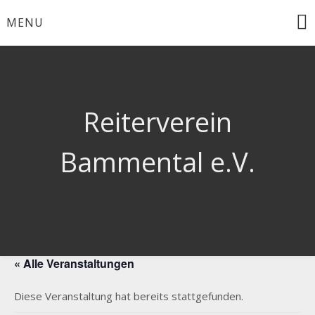
Skip
MENU
to
content
Reiterverein
Bammental e.V.
« Alle Veranstaltungen
Diese Veranstaltung hat bereits stattgefunden.