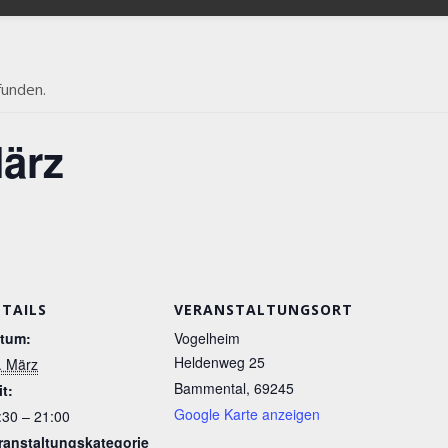
funden.
ärz
ETAILS
VERANSTALTUNGSORT
tum:
Vogelheim
Heldenweg 25
. März
Bammental
,
69245
it:
Google Karte anzeigen
:30 – 21:00
ranstaltungskategorie