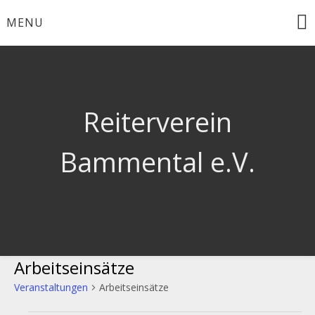
Skip
MENU
to
content
Reiterverein
Bammental e.V.
Arbeitseinsätze
Veranstaltungen
Arbeitseinsätze