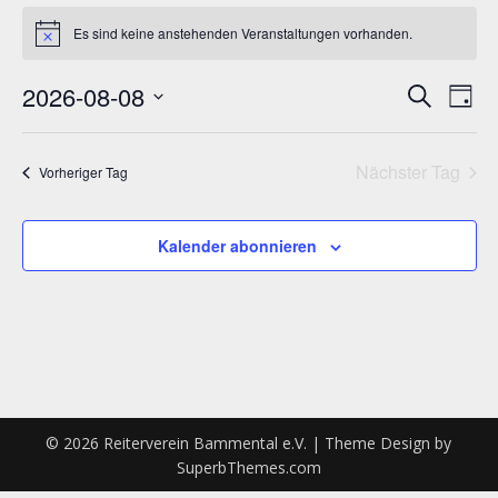
Veranstaltungen
Es sind keine anstehenden Veranstaltungen vorhanden.
Hinweis
for
8.
2026-08-08
Verans
Ver
Suche
Tag
Ans
August
Datum
Suche
wählen.
Nav
2026
Nächster Tag
und
Vorheriger Tag
Ansich
Kalender abonnieren
Naviga
© 2026 Reiterverein Bammental e.V.
| Theme Design by
SuperbThemes.com