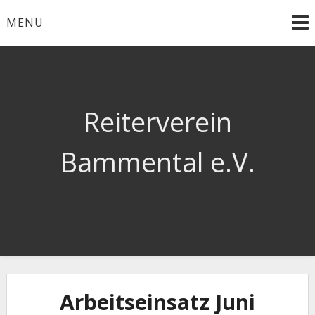
Skip
MENU
to
content
Reiterverein
Bammental e.V.
Arbeitseinsatz Juni