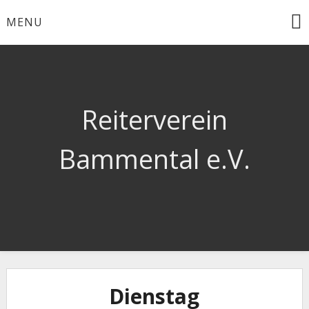
Skip
MENU
to
content
Reiterverein
Bammental e.V.
Dienstag
Re
16:00